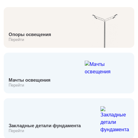
Тверь
Тольятти
Тула
Тюмень
Уфа
Oпоры oсвeщения
Хабаровск
Перейти
Чебоксары
Челябинск
Череповец
Чита
Ярославль
Мачты освещения
Перейти
Закладные детали фундамента
Перейти