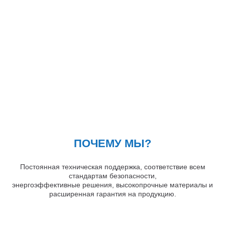
Кронштейны
Воронеж
Опоры контактной сети
Донецк
Винтовые сваи
Екатеринбург
Рамные опоры для дорожных знаков
Ижевск
Цоколи
Иркутск
Казань
Кемерово
Киров
Краснодар
Красноярск
Курск
Липецк
ПОЧЕМУ МЫ?
Луганск
Мариуполь
Постоянная техническая поддержка, соответствие всем
Москва
стандартам безопасности,
энергоэффективные решения, высокопрочные материалы и
Мурманск
расширенная гарантия на продукцию.
Набережные Челны
Нефтеюганск
Нижневартовск