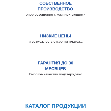
СОБСТВЕННОЕ
Нижнекамск
ПРОИЗВОДСТВО
Нижний Новгород
опор освещения с комплектующими
Новосибирск
Норильск
Омск
Оренбург
НИЗКИЕ ЦЕНЫ
Пермь
и возможность отсрочки платежа
Петрозаводск
Ростов на Дону
Рязань
ГАРАНТИЯ ДО 36
Самара
МЕСЯЦЕВ
Санкт-Петербург
Высокое качество подтверждено
Саранск
Саратов
Севастополь
Симферополь
Сочи
КАТАЛОГ ПРОДУКЦИИ
Сургут