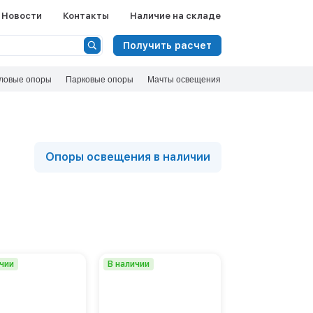
Ф
Новости
Контакты
Наличие на складе
Сбросить
Получить расчет
Вид
ловые опоры
Парковые опоры
Многогранные опоры ЛЭП
Мачты освещения
Опоры ЛЭП из стальных труб
Опоры ЛЭП решетчатые
Показать 
Опоры освещения в наличии
ичии
В наличии