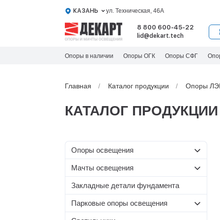
КАЗАНЬ
ул. Техническая, 46А
8 800 600-45-22
lid@dekart.tech
Опоры в наличии
Опоры ОГК
Опоры СФГ
Опо
Главная
Каталог продукции
Опоры ЛЭ
КАТАЛОГ ПРОДУКЦИИ
Oпоры oсвeщения
Мачты освещения
Силовые опоры освещения
Со стационарной короной
Несиловые опоры
Закладные детали фундамента
Граненые силовые опоры
освещения
МС-С
Парковые опоры освещения
Круглоконические силовые
МС
Складывающиеся опоры
Несиловые граненые опоры
опоры
МС-Т
Т-образные парковые опоры
освещения