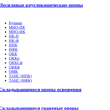
Несиловые круглоконические опоры
Бульвар
МНО-ПК
МНО-ФК
НК-П
НК-Ф
НПК
НФК
ОКК
ОККп
ОККСф
ОККф
ОМК
ТАНС (НПК)
ТАНС (НФК)
Складывающиеся опоры освещения
Складывающиеся граненые опоры