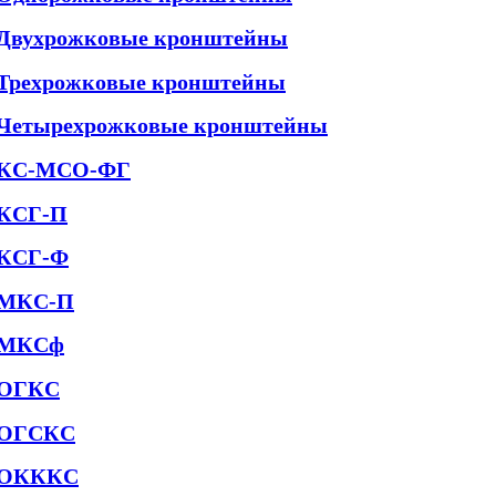
Двухрожковые кронштейны
Трехрожковые кронштейны
Четырехрожковые кронштейны
КС-МСО-ФГ
КСГ-П
КСГ-Ф
МКС-П
МКСф
ОГКС
ОГСКС
ОКККС