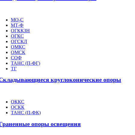
МО-С
МТ-Ф
ОГККЗН
ОГКС
ОГСКЛ
ОМКС
ОМСК
СОФ
ТАНС (П-ФГ)
ТГ
Складывающиеся круглоконические опоры
ОККС
ОСКК
ТАНС (П-ФК)
Граненные опоры освещения