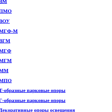
ВМ
ПМО
ВОУ
МГФ-М
ВГМ
МГФ
МГМ
ММ
МПО
Т-образные парковые опоры
Г-образные парковые опоры
Декоративные опоры освещения