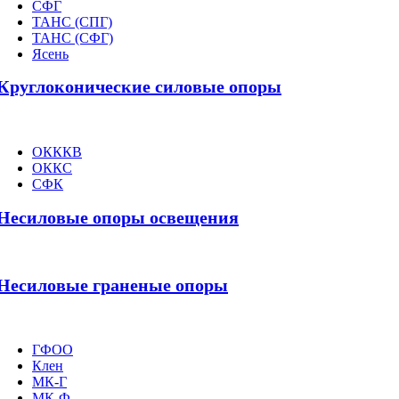
СФГ
ТАНС (СПГ)
ТАНС (СФГ)
Ясень
Круглоконические силовые опоры
ОКККВ
ОККС
СФК
Несиловые опоры освещения
Несиловые граненые опоры
ГФОО
Клен
МК-Г
МК-Ф