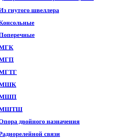
Из гнутого швеллера
Консольные
Поперечные
МГК
МГП
МГТГ
МШК
МШП
МШТШ
Опора двойного назначения
Радиорелейной связи