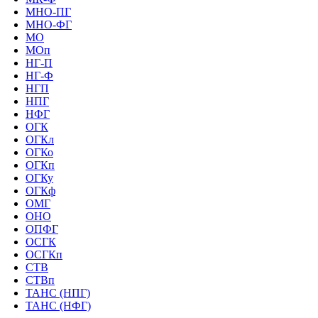
МНО-ПГ
МНО-ФГ
МО
МОп
НГ-П
НГ-Ф
НГП
НПГ
НФГ
ОГК
ОГКл
ОГКо
ОГКп
ОГКу
ОГКф
ОМГ
ОНО
ОПФГ
ОСГК
ОСГКп
СТВ
СТВп
ТАНС (НПГ)
ТАНС (НФГ)