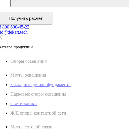
Получить расчет
8 800 600-45-22
lid@dekart.tech
Каталог продукции
Oпоры oсвeщения
Мачты освещения
Закладные детали фундамента
Парковые опоры освещения
Светильники
Ж/Д опоры контактной сети
Мачты сотовой связи