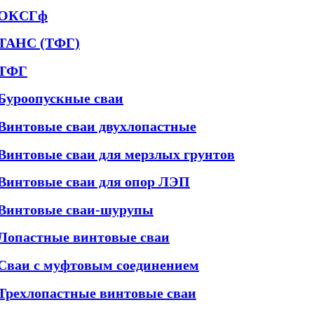
ОКСГф
ТАНС (ТФГ)
ТФГ
Буроопускные сваи
Винтовые сваи двухлопастные
Винтовые сваи для мерзлых грунтов
Винтовые сваи для опор ЛЭП
Винтовые сваи-шурупы
Лопастные винтовые сваи
Сваи с муфтовым соединением
Трехлопастные винтовые сваи