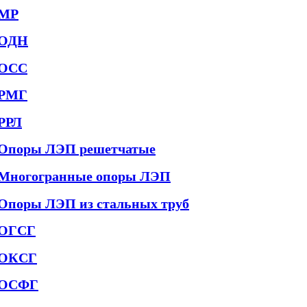
МР
ОДН
ОСС
РМГ
РРЛ
Опоры ЛЭП решетчатые
Многогранные опоры ЛЭП
Опоры ЛЭП из стальных труб
ОГСГ
ОКСГ
ОСФГ