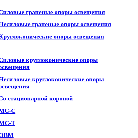
Силовые граненые опоры освещения
Несиловые граненые опоры освещения
Круглоконические опоры освещения
Силовые круглоконические опоры
освещения
Несиловые круглоконические опоры
освещения
Со стационарной короной
МС-С
МС-Т
ОВМ