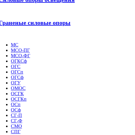
Граненые силовые опоры
МС
МСО-ПГ
МСО-ФГ
ОГКСф
ОГС
ОГСп
ОГСф
ОГУ
ОМОС
ОСГК
ОСГКп
ОСп
ОСф
СГ-П
СГ-Ф
СМО
СПГ