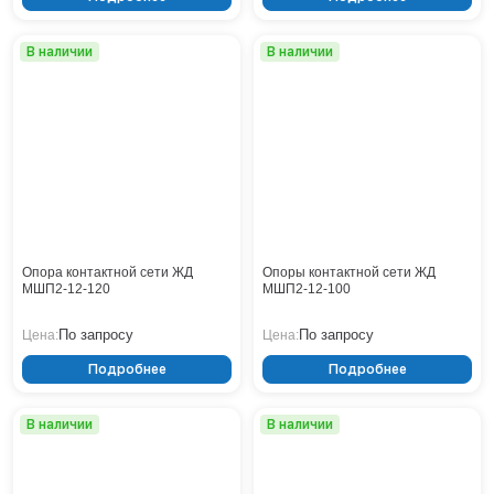
Нижнекамск
Нижний Новгород
В наличии
В наличии
Новосибирск
Норильск
Омск
Оренбург
Пермь
Петрозаводск
Ростов на Дону
Рязань
Опора контактной сети ЖД
Опоры контактной сети ЖД
Самара
МШП2-12-120
МШП2-12-100
Санкт-Петербург
По запросу
По запросу
Цена:
Цена:
Саранск
Саратов
Подробнее
Подробнее
Севастополь
Симферополь
В наличии
В наличии
Сочи
Сургут