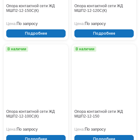
Кронштейны
Воронеж
Опора контактной сети ЖД
Опора контактной сети ЖД
Опоры контактной сети
МШП2-12-150С(К)
МШП2-12-120С(К)
Донецк
Винтовые сваи
Екатеринбург
По запросу
По запросу
Цена:
Цена:
Рамные опоры для дорожных знаков
Ижевск
Цоколи
Подробнее
Подробнее
Иркутск
Казань
Кемерово
В наличии
В наличии
Киров
Краснодар
Красноярск
Курск
Липецк
Луганск
Мариуполь
Москва
Опора контактной сети ЖД
Опора контактной сети ЖД
Мурманск
МШП2-12-100С(К)
МШП2-12-150
Набережные Челны
По запросу
По запросу
Цена:
Цена:
Нефтеюганск
Нижневартовск
Подробнее
Подробнее