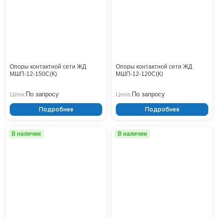
Тверь
Тольятти
Тула
Тюмень
Уфа
Хабаровск
Опоры контактной сети ЖД
Опоры контактной сети ЖД
Чебоксары
МШП-12-150С(К)
МШП-12-120С(К)
Челябинск
По запросу
По запросу
Цена:
Цена:
Череповец
Чита
Подробнее
Подробнее
Ярославль
В наличии
В наличии