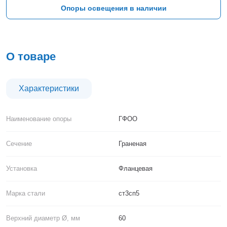
Тверь
Опоры освещения в наличии
Тольятти
Тула
Тюмень
Уфа
О товаре
Хабаровск
Чебоксары
Челябинск
Характеристики
Череповец
Чита
Наименование опоры
ГФОО
Ярославль
Сечение
Граненая
Установка
Фланцевая
Марка стали
ст3сп5
Верхний диаметр Ø, мм
60