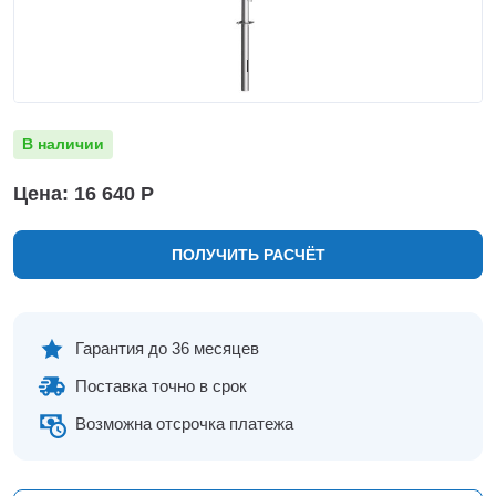
Нижнекамск
Нижний Новгород
Новосибирск
Норильск
Омск
В наличии
Оренбург
Пермь
Цена: 16 640 Р
Петрозаводск
Ростов на Дону
ПОЛУЧИТЬ РАСЧЁТ
Рязань
Самара
Санкт-Петербург
Саранск
Гарантия до 36 месяцев
Саратов
Поставка точно в срок
Севастополь
Симферополь
Возможна отсрочка платежа
Сочи
Сургут