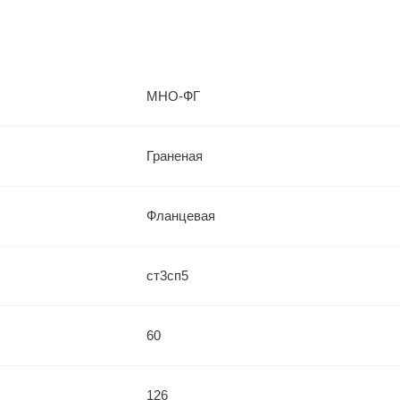
МНО-ФГ
Граненая
Фланцевая
ст3сп5
60
126