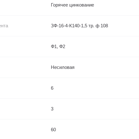
Горячее цинкование
ента
ЗФ-16-4-К140-1,5 тр. ф 108
Ф1, Ф2
Несиловая
6
3
60