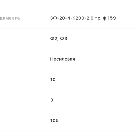
ндамента
ЗФ-20-4-К200-2,0 тр. ф 159
Ф2, Ф3
Несиловая
10
3
105