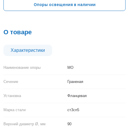
Тверь
Опоры освещения в наличии
Тольятти
Тула
Тюмень
Уфа
О товаре
Хабаровск
Чебоксары
Челябинск
Характеристики
Череповец
Чита
Наименование опоры
МО
Ярославль
Сечение
Граненая
Установка
Фланцевая
Марка стали
ст3сп5
Верхний диаметр Ø, мм
90