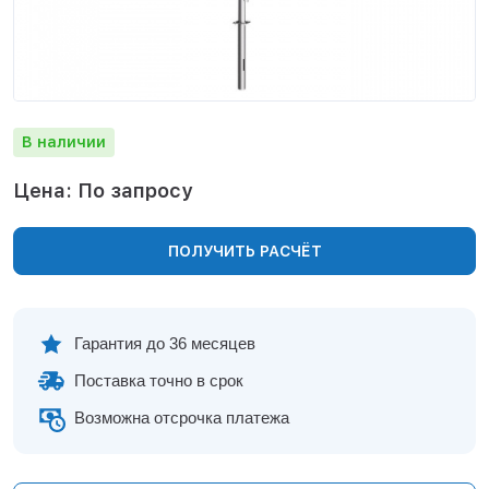
Нижнекамск
Нижний Новгород
Новосибирск
Норильск
Омск
В наличии
Оренбург
Пермь
Цена: По запросу
Петрозаводск
Ростов на Дону
ПОЛУЧИТЬ РАСЧЁТ
Рязань
Самара
Санкт-Петербург
Саранск
Гарантия до 36 месяцев
Саратов
Поставка точно в срок
Севастополь
Симферополь
Возможна отсрочка платежа
Сочи
Сургут