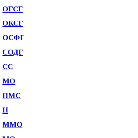
ОГСГ
ОКСГ
ОСФГ
СОДГ
СС
МО
ПМС
Н
ММО