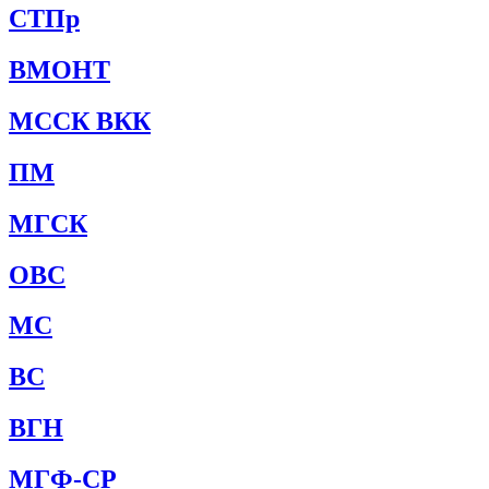
СТПр
ВМОНТ
МССК ВКК
ПМ
МГСК
ОВС
МС
ВС
ВГН
МГФ-СР