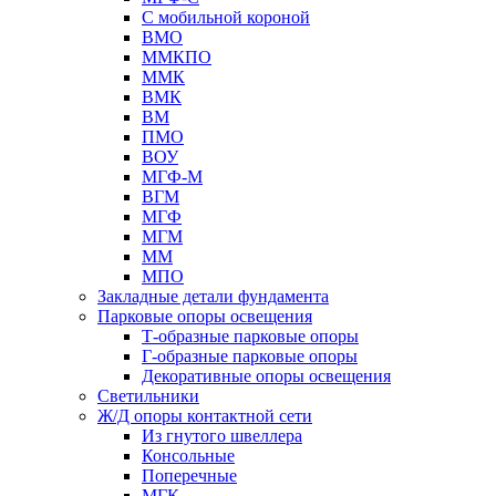
С мобильной короной
ВМО
ММКПО
ММК
ВМК
ВМ
ПМО
ВОУ
МГФ-М
ВГМ
МГФ
МГМ
ММ
МПО
Закладные детали фундамента
Парковые опоры освещения
Т-образные парковые опоры
Г-образные парковые опоры
Декоративные опоры освещения
Светильники
Ж/Д опоры контактной сети
Из гнутого швеллера
Консольные
Поперечные
МГК