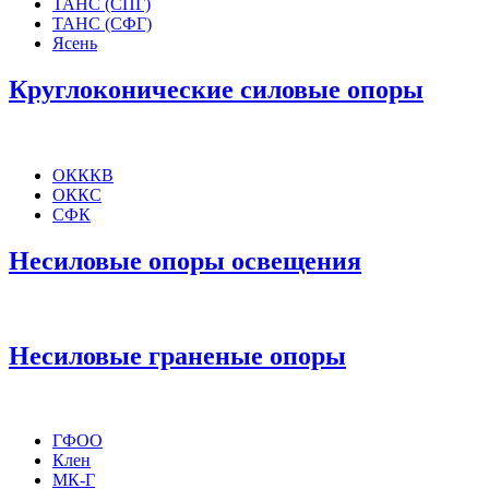
ТАНС (СПГ)
ТАНС (СФГ)
Ясень
Круглоконические силовые опоры
ОКККВ
ОККС
СФК
Несиловые опоры освещения
Несиловые граненые опоры
ГФОО
Клен
МК-Г