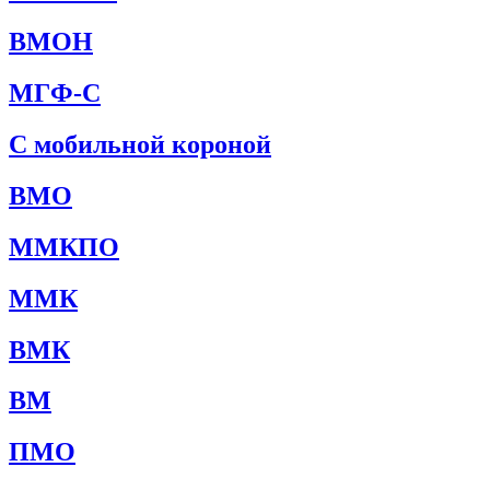
ВМОН
МГФ-С
С мобильной короной
ВМО
ММКПО
ММК
ВМК
ВМ
ПМО