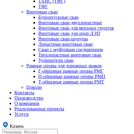
ТАНС (ТФГ)
ТФГ
Винтовые сваи
Буроопускные сваи
Винтовые сваи двухлопастные
Винтовые сваи для мерзлых грунтов
Винтовые сваи для опор ЛЭП
Винтовые сваи-шурупы
Лопастные винтовые сваи
Сваи с муфтовым соединением
Трехлопастные винтовые сваи
Удлинители сваи
Рамные опоры для дорожных знаков
Г-образные рамные опоры РМГ
П-образные рамные опоры РМП
Т-образные рамные опоры РМТ
Цоколи
Контакты
Производство
О компании
Реализованные проекты
Услуги
Казань