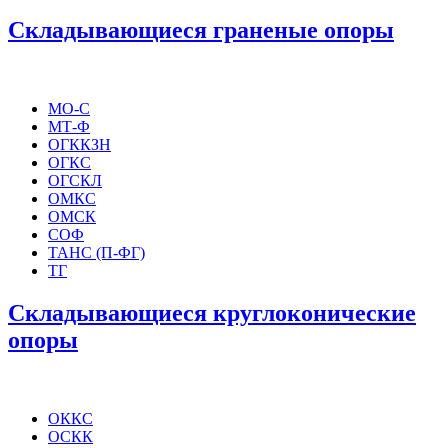
Складывающиеся граненые опоры
МО-С
МТ-Ф
ОГККЗН
ОГКС
ОГСКЛ
ОМКС
ОМСК
СОФ
ТАНС (П-ФГ)
ТГ
Складывающиеся круглоконические
опоры
ОККС
ОСКК