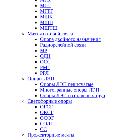
МГП
МГТГ
МШК
МШП
МШТШ
Мачты сотовой связи
Опора двойного назначения
Радиорелейной связи
МР
ОДН
ОСС
РМГ
РРЛ
Опоры ЛЭП
Опоры ЛЭП решетчатые
Многогранные опоры ЛЭП
Опоры ЛЭП из стальных труб
Светофорные опоры
ОГСГ
ОКСГ
ОСФГ
СОДГ
СС
Прожекторные мачты