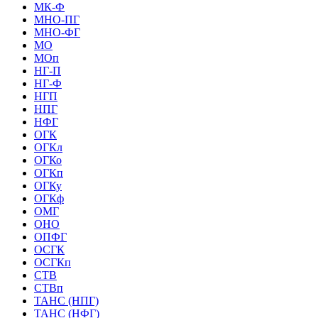
МК-Ф
МНО-ПГ
МНО-ФГ
МО
МОп
НГ-П
НГ-Ф
НГП
НПГ
НФГ
ОГК
ОГКл
ОГКо
ОГКп
ОГКу
ОГКф
ОМГ
ОНО
ОПФГ
ОСГК
ОСГКп
СТВ
СТВп
ТАНС (НПГ)
ТАНС (НФГ)