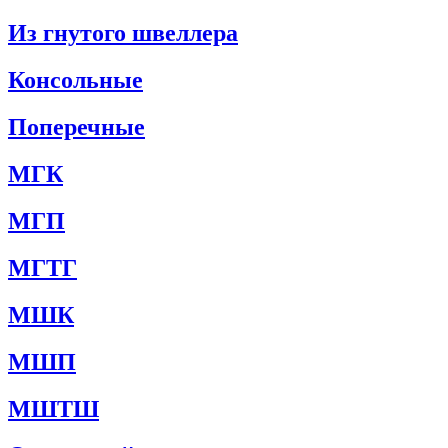
Из гнутого швеллера
Консольные
Поперечные
МГК
МГП
МГТГ
МШК
МШП
МШТШ