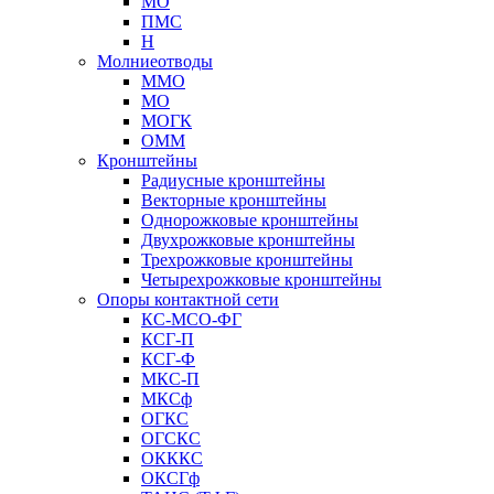
МО
ПМС
Н
Молниеотводы
ММО
МО
МОГК
ОММ
Кронштейны
Радиусные кронштейны
Векторные кронштейны
Однорожковые кронштейны
Двухрожковые кронштейны
Трехрожковые кронштейны
Четырехрожковые кронштейны
Опоры контактной сети
КС-МСО-ФГ
КСГ-П
КСГ-Ф
МКС-П
МКСф
ОГКС
ОГСКС
ОКККС
ОКСГф