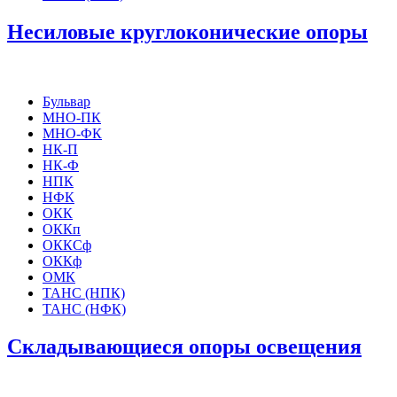
Несиловые круглоконические опоры
Бульвар
МНО-ПК
МНО-ФК
НК-П
НК-Ф
НПК
НФК
ОКК
ОККп
ОККСф
ОККф
ОМК
ТАНС (НПК)
ТАНС (НФК)
Складывающиеся опоры освещения