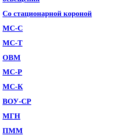
Со стационарной короной
МС-С
МС-Т
ОВМ
МС-Р
МС-К
ВОУ-СР
МГН
ПММ