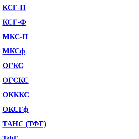
КСГ-П
КСГ-Ф
МКС-П
МКСф
ОГКС
ОГСКС
ОКККС
ОКСГф
ТАНС (ТФГ)
ТФГ