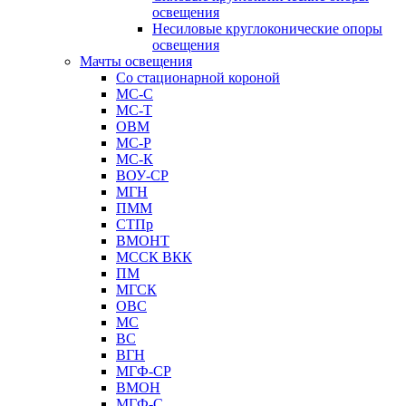
освещения
Несиловые круглоконические опоры
освещения
Мачты освещения
Со стационарной короной
МС-С
МС-Т
ОВМ
МС-Р
МС-К
ВОУ-СР
МГН
ПММ
СТПр
ВМОНТ
МССК ВКК
ПМ
МГСК
ОВС
МС
ВС
ВГН
МГФ-СР
ВМОН
МГФ-С