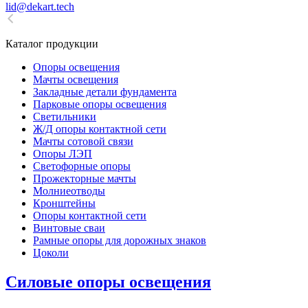
lid@dekart.tech
Каталог продукции
Oпоры oсвeщения
Мачты освещения
Закладные детали фундамента
Парковые опоры освещения
Светильники
Ж/Д опоры контактной сети
Мачты сотовой связи
Опоры ЛЭП
Светофорные опоры
Прожекторные мачты
Молниеотводы
Кронштейны
Опоры контактной сети
Винтовые сваи
Рамные опоры для дорожных знаков
Цоколи
Силовые опоры освещения