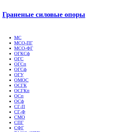
Граненые силовые опоры
МС
МСО-ПГ
МСО-ФГ
ОГКСф
ОГС
ОГСп
ОГСф
ОГУ
ОМОС
ОСГК
ОСГКп
ОСп
ОСф
СГ-П
СГ-Ф
СМО
СПГ
СФГ