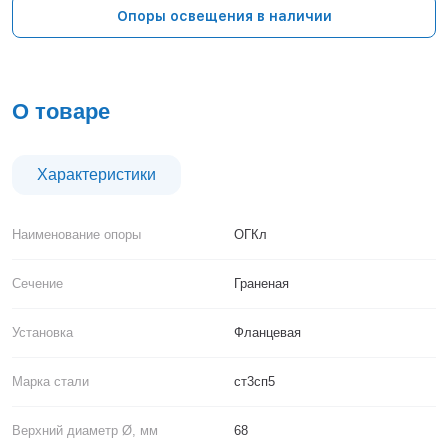
Тверь
Опоры освещения в наличии
Тольятти
Тула
Тюмень
Уфа
О товаре
Хабаровск
Чебоксары
Челябинск
Характеристики
Череповец
Чита
Наименование опоры
ОГКл
Ярославль
Сечение
Граненая
Установка
Фланцевая
Марка стали
ст3сп5
Верхний диаметр Ø, мм
68