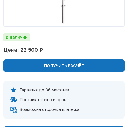
Нижнекамск
Нижний Новгород
Новосибирск
Норильск
Омск
В наличии
Оренбург
Пермь
Цена: 22 500 Р
Петрозаводск
Ростов на Дону
ПОЛУЧИТЬ РАСЧЁТ
Рязань
Самара
Санкт-Петербург
Саранск
Гарантия до 36 месяцев
Саратов
Поставка точно в срок
Севастополь
Симферополь
Возможна отсрочка платежа
Сочи
Сургут