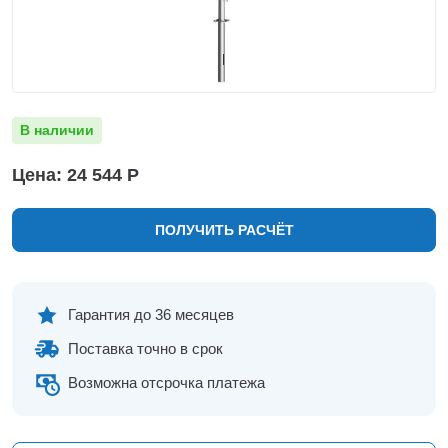
Нижнекамск
Нижний Новгород
Новосибирск
Норильск
Омск
В наличии
Оренбург
Пермь
Цена: 24 544 Р
Петрозаводск
Ростов на Дону
ПОЛУЧИТЬ РАСЧЁТ
Рязань
Самара
Санкт-Петербург
Саранск
Гарантия до 36 месяцев
Саратов
Поставка точно в срок
Севастополь
Симферополь
Возможна отсрочка платежа
Сочи
Сургут