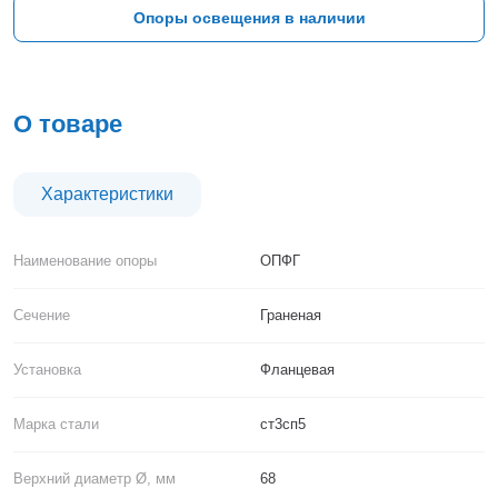
Тверь
Опоры освещения в наличии
Тольятти
Тула
Тюмень
Уфа
О товаре
Хабаровск
Чебоксары
Челябинск
Характеристики
Череповец
Чита
Наименование опоры
ОПФГ
Ярославль
Сечение
Граненая
Установка
Фланцевая
Марка стали
ст3сп5
Верхний диаметр Ø, мм
68