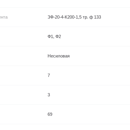
ента
ЗФ-20-4-К200-1,5 тр. ф 133
Ф1, Ф2
Несиловая
7
3
69