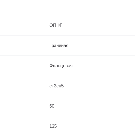
ОПФГ
Граненая
Фланцевая
ст3сп5
60
135