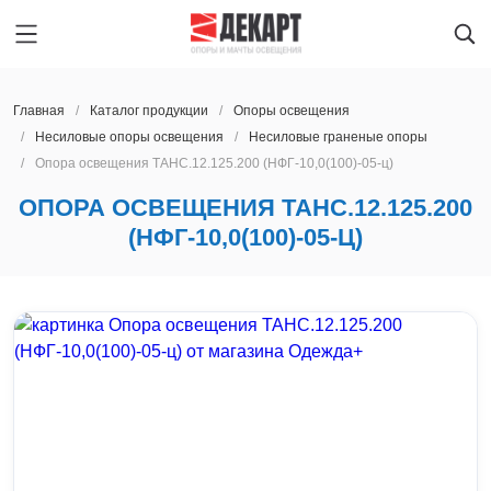
Главная
Каталог продукции
Oпоры oсвeщения
Несиловые опоры освещения
Несиловые граненые опоры
Опора освещения ТАНС.12.125.200 (НФГ-10,0(100)-05-ц)
Главная
КАЗАНЬ
ОПОРА ОСВЕЩЕНИЯ ТАНС.12.125.200
Каталог продукции
Oпоры oсвeщения
(НФГ-10,0(100)-05-Ц)
О предприятии
Мачты освещения
Архангельск
Производство
Закладные детали фундамента
Астрахань
Услуги
Парковые опоры освещения
Барнаул
Новости
Светильники
Благовещенск
Контакты
Ж/Д опоры контактной сети
Брянск
Наличие на складе
Мачты сотовой связи
Великий Новгород
Опоры ЛЭП
Владивосток
КАЗАНЬ
Светофорные опоры
Владимир
Получить расчет
Прожекторные мачты
Волгоград
8 800 600-45-22
Молниеотводы
Вологда
lid@dekart.tech