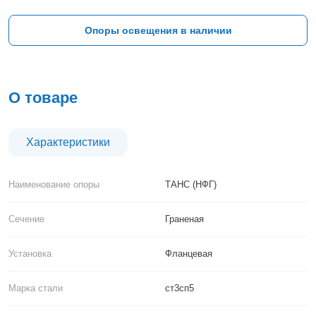
Тверь
Тольятти
Опоры освещения в наличии
Тула
Тюмень
Уфа
Хабаровск
О товаре
Чебоксары
Челябинск
Череповец
Характеристики
Чита
Ярославль
Наименование опоры
ТАНС (НФГ)
Сечение
Граненая
Установка
Фланцевая
Марка стали
ст3сп5