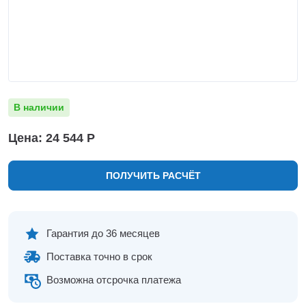
Нижнекамск
Нижний Новгород
Новосибирск
Норильск
Омск
Оренбург
В наличии
Пермь
Петрозаводск
Цена: 24 544 Р
Ростов на Дону
Рязань
ПОЛУЧИТЬ РАСЧЁТ
Самара
Санкт-Петербург
Саранск
Саратов
Гарантия до 36 месяцев
Севастополь
Поставка точно в срок
Симферополь
Сочи
Возможна отсрочка платежа
Сургут