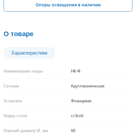
Тверь
Опоры освещения в наличии
Тольятти
Тула
Тюмень
Уфа
О товаре
Хабаровск
Чебоксары
Челябинск
Характеристики
Череповец
Чита
Наименование опоры
НК-Ф
Ярославль
Сечение
Круглоконическая
Установка
Фланцевая
Марка стали
ст3сп5
Верхний диаметр Ø, мм
60