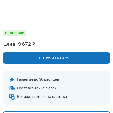
Нижнекамск
Нижний Новгород
Новосибирск
Норильск
Омск
В наличии
Оренбург
Пермь
Цена: 9 672 Р
Петрозаводск
Ростов на Дону
ПОЛУЧИТЬ РАСЧЁТ
Рязань
Самара
Санкт-Петербург
Саранск
Гарантия до 36 месяцев
Саратов
Поставка точно в срок
Севастополь
Симферополь
Возможна отсрочка платежа
Сочи
Сургут