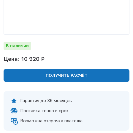
Нижнекамск
Нижний Новгород
Новосибирск
Норильск
Омск
Оренбург
В наличии
Пермь
Петрозаводск
Цена: 10 920 Р
Ростов на Дону
Рязань
ПОЛУЧИТЬ РАСЧЁТ
Самара
Санкт-Петербург
Саранск
Саратов
Гарантия до 36 месяцев
Севастополь
Поставка точно в срок
Симферополь
Сочи
Возможна отсрочка платежа
Сургут