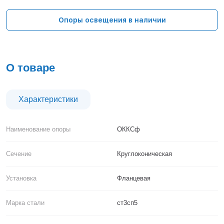
Тверь
Тольятти
Опоры освещения в наличии
Тула
Тюмень
Уфа
Хабаровск
О товаре
Чебоксары
Челябинск
Череповец
Характеристики
Чита
Ярославль
Наименование опоры
ОККСф
Сечение
Круглоконическая
Установка
Фланцевая
Марка стали
ст3сп5