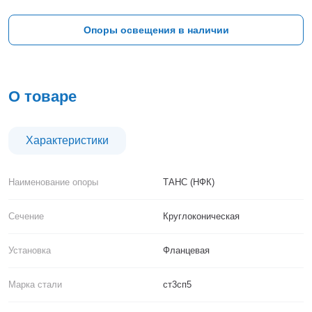
Тверь
Тольятти
Опоры освещения в наличии
Тула
Тюмень
Уфа
Хабаровск
О товаре
Чебоксары
Челябинск
Череповец
Характеристики
Чита
Ярославль
Наименование опоры
ТАНС (НФК)
Сечение
Круглоконическая
Установка
Фланцевая
Марка стали
ст3сп5