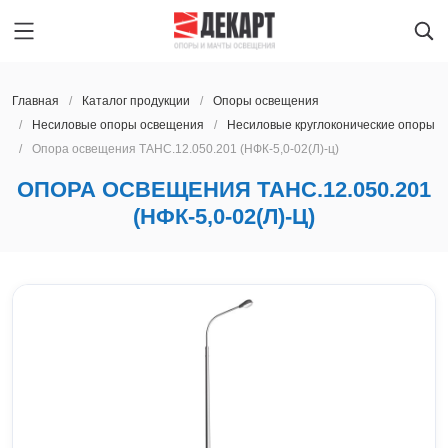
Главная
Каталог продукции
Oпоры oсвeщения
Несиловые опоры освещения
Несиловые круглоконические опоры
Опора освещения ТАНС.12.050.201 (НФК-5,0-02(Л)-ц)
Главная
КАЗАНЬ
ОПОРА ОСВЕЩЕНИЯ ТАНС.12.050.201
Каталог продукции
Oпоры oсвeщения
(НФК-5,0-02(Л)-Ц)
О предприятии
Мачты освещения
Архангельск
Производство
Закладные детали фундамента
Астрахань
Услуги
Парковые опоры освещения
Барнаул
Новости
Светильники
Благовещенск
Контакты
Ж/Д опоры контактной сети
Брянск
Наличие на складе
Мачты сотовой связи
Великий Новгород
Опоры ЛЭП
Владивосток
КАЗАНЬ
Светофорные опоры
Владимир
Получить расчет
Прожекторные мачты
Волгоград
8 800 600-45-22
Молниеотводы
Вологда
lid@dekart.tech