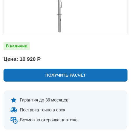
Нижнекамск
Нижний Новгород
Новосибирск
Норильск
Омск
Оренбург
В наличии
Пермь
Петрозаводск
Цена: 10 920 Р
Ростов на Дону
Рязань
ПОЛУЧИТЬ РАСЧЁТ
Самара
Санкт-Петербург
Саранск
Саратов
Гарантия до 36 месяцев
Севастополь
Поставка точно в срок
Симферополь
Сочи
Возможна отсрочка платежа
Сургут