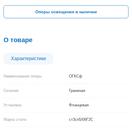
Тверь
Тольятти
Опоры освещения в наличии
Тула
Тюмень
Уфа
Хабаровск
О товаре
Чебоксары
Челябинск
Череповец
Характеристики
Чита
Ярославль
Наименование опоры
ОГКСф
Сечение
Граненая
Установка
Фланцевая
Марка стали
ст3сп5/09Г2С