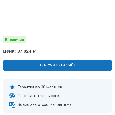
Нижнекамск
Нижний Новгород
Новосибирск
Норильск
Омск
Оренбург
В наличии
Пермь
Петрозаводск
Цена: 37 024 Р
Ростов на Дону
Рязань
ПОЛУЧИТЬ РАСЧЁТ
Самара
Санкт-Петербург
Саранск
Саратов
Гарантия до 36 месяцев
Севастополь
Поставка точно в срок
Симферополь
Сочи
Возможна отсрочка платежа
Сургут