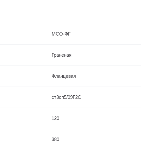
МСО-ФГ
Граненая
Фланцевая
ст3сп5/09Г2С
120
380