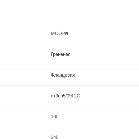
МСО-ФГ
Граненая
Фланцевая
ст3сп5/09Г2С
100
345