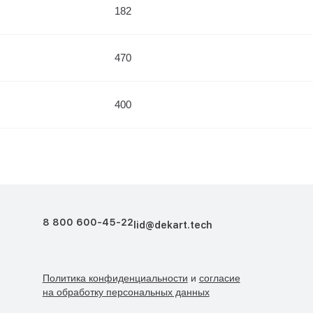
182
470
400
8 800 600-45-22
lid@dekart.tech
Политика конфиденциальности
и
согласие
Согласие
Политикой обработки персональных
на обработку персональных данных
данных.