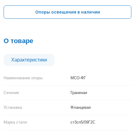
Тверь
Тольятти
Опоры освещения в наличии
Тула
Тюмень
Уфа
Хабаровск
О товаре
Чебоксары
Челябинск
Череповец
Характеристики
Чита
Ярославль
Наименование опоры
МСО-ФГ
Сечение
Граненая
Установка
Фланцевая
Марка стали
ст3сп5/09Г2С