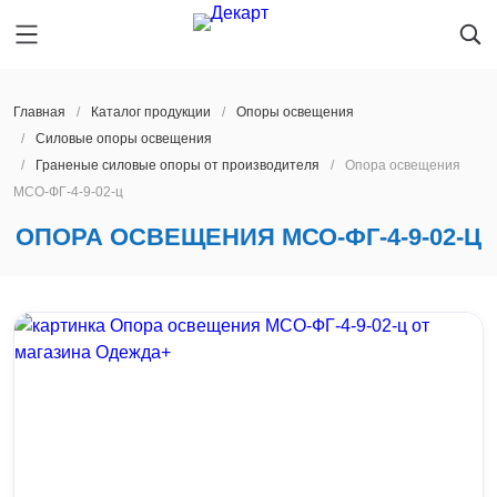
Главная
Каталог продукции
Oпоры oсвeщения
Силовые опоры освещения
Граненые силовые опоры от производителя
Опора освещения
Главная
КАЗАНЬ
МСО-ФГ-4-9-02-ц
Каталог продукции
Oпоры oсвeщения
ОПОРА ОСВЕЩЕНИЯ МСО-ФГ-4-9-02-Ц
О предприятии
Мачты освещения
Архангельск
Производство
Закладные детали фундамента
Астрахань
Услуги
Парковые опоры освещения
Барнаул
Новости
Светильники
Благовещенск
Контакты
Ж/Д опоры контактной сети
Брянск
Наличие на складе
Мачты сотовой связи
Великий Новгород
Опоры ЛЭП
Владивосток
КАЗАНЬ
Светофорные опоры
Владимир
Получить расчет
Прожекторные мачты
Волгоград
8 800 600-45-22
Молниеотводы
Вологда
lid@dekart.tech