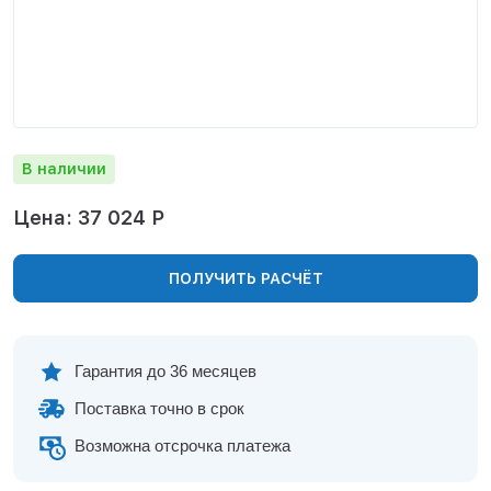
Нижнекамск
Нижний Новгород
Новосибирск
Норильск
Омск
Оренбург
В наличии
Пермь
Петрозаводск
Цена: 37 024 Р
Ростов на Дону
Рязань
ПОЛУЧИТЬ РАСЧЁТ
Самара
Санкт-Петербург
Саранск
Саратов
Гарантия до 36 месяцев
Севастополь
Поставка точно в срок
Симферополь
Сочи
Возможна отсрочка платежа
Сургут