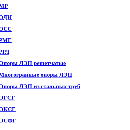
МР
ОДН
ОСС
РМГ
РРЛ
Опоры ЛЭП решетчатые
Многогранные опоры ЛЭП
Опоры ЛЭП из стальных труб
ОГСГ
ОКСГ
ОСФГ