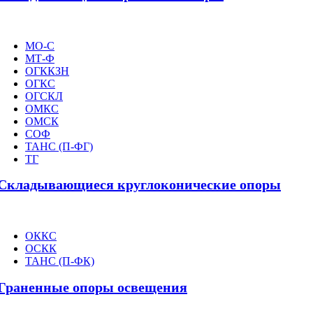
МО-С
МТ-Ф
ОГККЗН
ОГКС
ОГСКЛ
ОМКС
ОМСК
СОФ
ТАНС (П-ФГ)
ТГ
Складывающиеся круглоконические опоры
ОККС
ОСКК
ТАНС (П-ФК)
Граненные опоры освещения