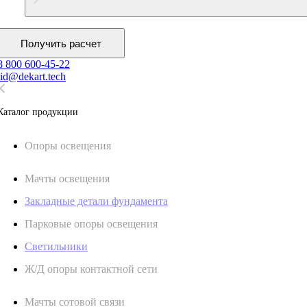
Получить расчет
8 800 600-45-22
lid@dekart.tech
Каталог продукции
Oпоры oсвeщения
Мачты освещения
Закладные детали фундамента
Парковые опоры освещения
Светильники
Ж/Д опоры контактной сети
Мачты сотовой связи