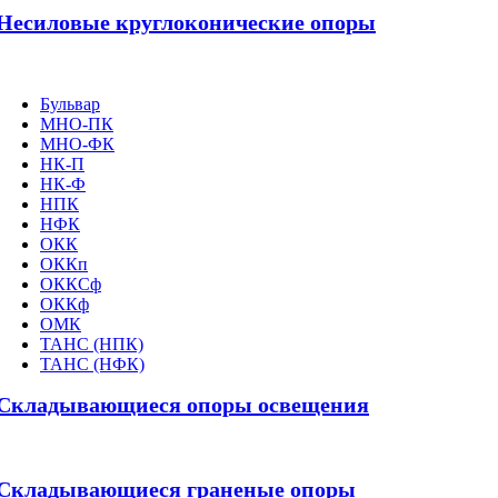
Несиловые круглоконические опоры
Бульвар
МНО-ПК
МНО-ФК
НК-П
НК-Ф
НПК
НФК
ОКК
ОККп
ОККСф
ОККф
ОМК
ТАНС (НПК)
ТАНС (НФК)
Складывающиеся опоры освещения
Складывающиеся граненые опоры