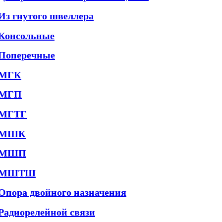
Из гнутого швеллера
Консольные
Поперечные
МГК
МГП
МГТГ
МШК
МШП
МШТШ
Опора двойного назначения
Радиорелейной связи