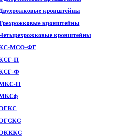
Двухрожковые кронштейны
Трехрожковые кронштейны
Четырехрожковые кронштейны
КС-МСО-ФГ
КСГ-П
КСГ-Ф
МКС-П
МКСф
ОГКС
ОГСКС
ОКККС