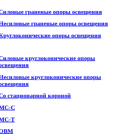
Силовые граненые опоры освещения
Несиловые граненые опоры освещения
Круглоконические опоры освещения
Силовые круглоконические опоры
освещения
Несиловые круглоконические опоры
освещения
Со стационарной короной
МС-С
МС-Т
ОВМ