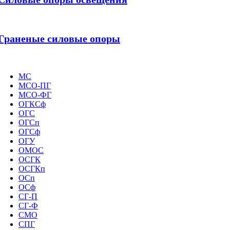
Граненые силовые опоры
МС
МСО-ПГ
МСО-ФГ
ОГКСф
ОГС
ОГСп
ОГСф
ОГУ
ОМОС
ОСГК
ОСГКп
ОСп
ОСф
СГ-П
СГ-Ф
СМО
СПГ