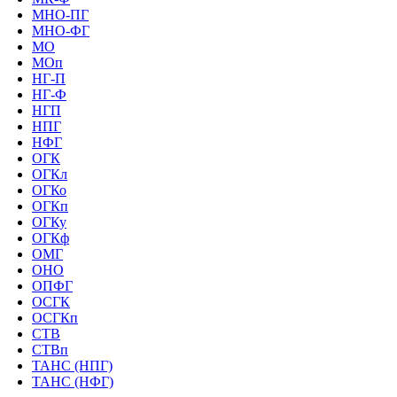
МНО-ПГ
МНО-ФГ
МО
МОп
НГ-П
НГ-Ф
НГП
НПГ
НФГ
ОГК
ОГКл
ОГКо
ОГКп
ОГКу
ОГКф
ОМГ
ОНО
ОПФГ
ОСГК
ОСГКп
СТВ
СТВп
ТАНС (НПГ)
ТАНС (НФГ)