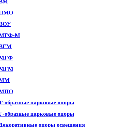
ВМ
ПМО
ВОУ
МГФ-М
ВГМ
МГФ
МГМ
ММ
МПО
Т-образные парковые опоры
Г-образные парковые опоры
Декоративные опоры освещения