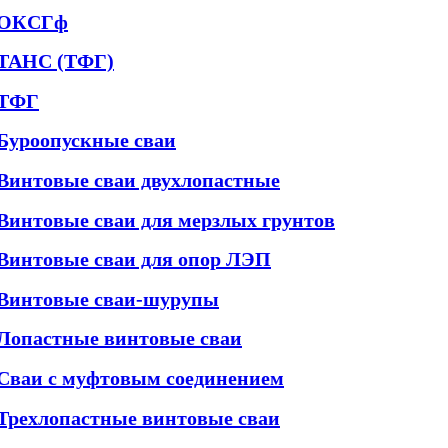
ОКСГф
ТАНС (ТФГ)
ТФГ
Буроопускные сваи
Винтовые сваи двухлопастные
Винтовые сваи для мерзлых грунтов
Винтовые сваи для опор ЛЭП
Винтовые сваи-шурупы
Лопастные винтовые сваи
Сваи с муфтовым соединением
Трехлопастные винтовые сваи