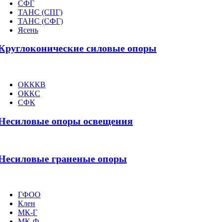
СФГ
ТАНС (СПГ)
ТАНС (СФГ)
Ясень
Круглоконические силовые опоры
ОКККВ
ОККС
СФК
Несиловые опоры освещения
Несиловые граненые опоры
ГФОО
Клен
МК-Г
МК-Ф