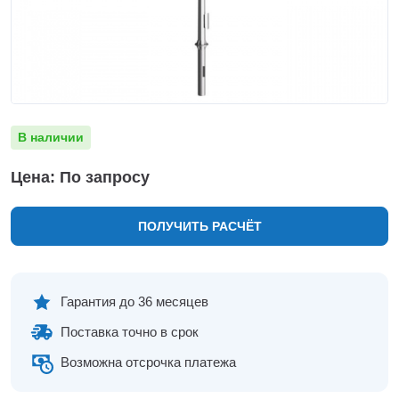
Нижнекамск
Нижний Новгород
Новосибирск
Норильск
Омск
Оренбург
В наличии
Пермь
Петрозаводск
Цена: По запросу
Ростов на Дону
Рязань
ПОЛУЧИТЬ РАСЧЁТ
Самара
Санкт-Петербург
Саранск
Саратов
Гарантия до 36 месяцев
Севастополь
Поставка точно в срок
Симферополь
Сочи
Возможна отсрочка платежа
Сургут