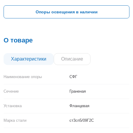
Тверь
Тольятти
Опоры освещения в наличии
Тула
Тюмень
Уфа
Хабаровск
О товаре
Чебоксары
Челябинск
Череповец
Характеристики
Описание
Чита
Ярославль
Наименование опоры
СФГ
Сечение
Граненая
Установка
Фланцевая
Марка стали
ст3сп5/09Г2С