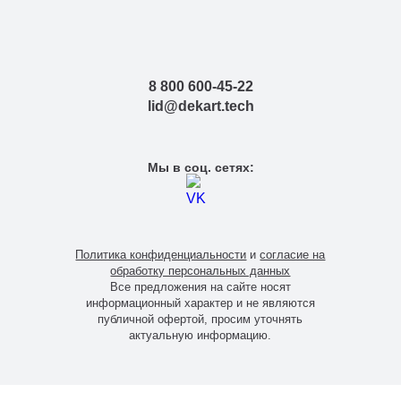
Чертеж опоры СФГ-1800-9,0-02
Ветровой район установки:
8 800 600-45-22
Монтаж питающего кабеля:
lid@dekart.tech
Тип монтажа:
Мы в соц. сетях:
Высота опоры СФГ-1800-9,0-02:
Покрытие опоры СФГ:
Политика конфиденциальности
и
согласие на
обработку персональных данных
Все предложения на сайте носят
информационный характер и не являются
публичной офертой, просим уточнять
актуальную информацию.